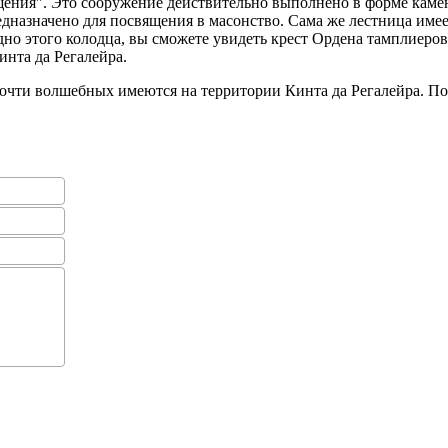
ения". Это сооружение действительно выполнено в форме камен
едназначено для посвящения в масонство. Сама же лестница имее
дно этого колодца, вы сможете увидеть крест Ордена тамплиеро
инта да Регалейра.
очти волшебных имеются на территории Кинта да Регалейра. Поэ