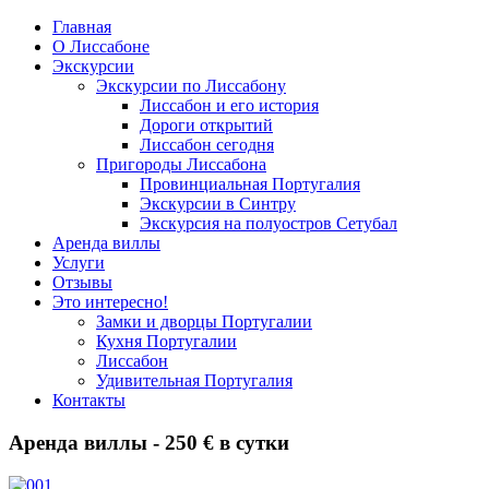
Главная
О Лиссабоне
Экскурсии
Экскурсии по Лиссабону
Лиссабон и его история
Дороги открытий
Лиссабон сегодня
Пригороды Лиссабона
Провинциальная Португалия
Экскурсии в Синтру
Экскурсия на полуостров Сетубал
Аренда виллы
Услуги
Отзывы
Это интересно!
Замки и дворцы Португалии
Кухня Португалии
Лиссабон
Удивительная Португалия
Контакты
Аренда виллы - 250 € в сутки