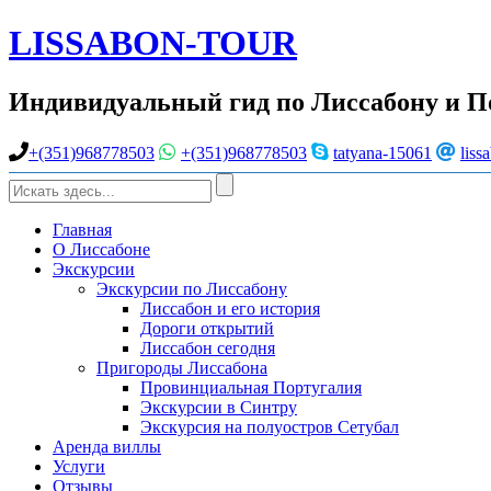
LISSABON-TOUR
Индивидуальный гид по Лиссабону и П
+(351)968778503
+(351)968778503
tatyana-15061
liss
Главная
О Лиссабоне
Экскурсии
Экскурсии по Лиссабону
Лиссабон и его история
Дороги открытий
Лиссабон сегодня
Пригороды Лиссабона
Провинциальная Португалия
Экскурсии в Синтру
Экскурсия на полуостров Сетубал
Аренда виллы
Услуги
Отзывы