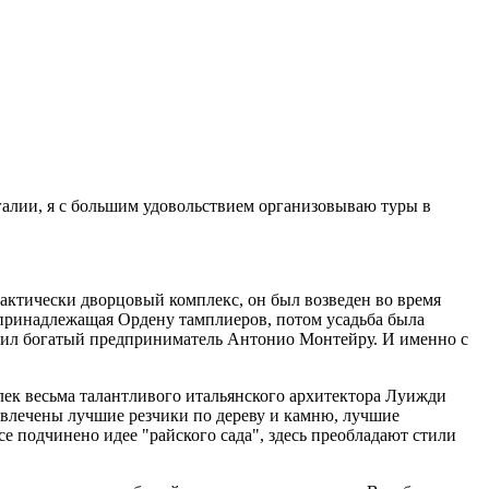
тугалии, я с большим удовольствием организовываю туры в
рактически дворцовый комплекс, он был возведен во время
, принадлежащая Ордену тамплиеров, потом усадьба была
купил богатый предприниматель Антонио Монтейру. И именно с
ек весьма талантливого итальянского архитектора Луижди
ривлечены лучшие резчики по дереву и камню, лучшие
е подчинено идее "райского сада", здесь преобладают стили