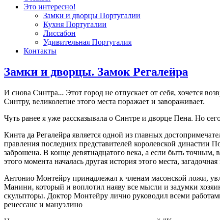
Это интересно!
Замки и дворцы Португалии
Кухня Португалии
Лиссабон
Удивительная Португалия
Контакты
Замки и дворцы. Замок Регалейра
И снова Синтра... Этот город не отпускает от себя, хочется в
Синтру, великолепие этого места поражает и завораживает.
Чуть ранее я уже рассказывала о Синтре и дворце Пена. Но сег
Кинта да Регалейра является одной из главных достопримечат
правления последних представителей королевской династии По
заброшена. В конце девятнадцатого века, а если быть точным,
этого момента началась другая история этого места, загадочная
Антонио Монтейру принадлежал к членам масонской ложи, увл
Манини, который и воплотил наяву все мысли и задумки хозяи
скульпторы. Доктор Монтейру лично руководил всеми работами.
ренессанс и мануэлино