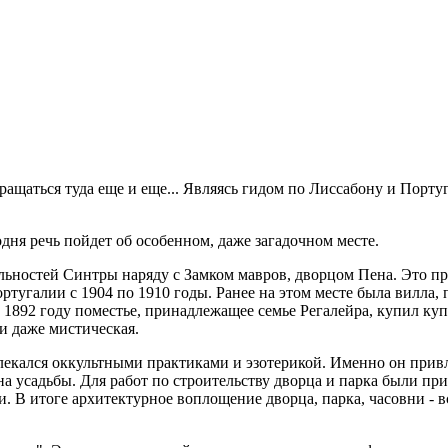
озвращаться туда еще и еще... Являясь гидом по Лиссабону и Пор
одня речь пойдет об особенном, даже загадочном месте.
ельностей Синтры наряду с Замком мавров, дворцом Пена. Это п
ртугалии с 1904 по 1910 годы. Ранее на этом месте была вилла
 в 1892 году поместье, принадлежащее семье Регалейра, купил 
 и даже мистическая.
екался оккультными практиками и эзотерикой. Именно он привл
на усадьбы. Для работ по строительству дворца и парка были п
 В итоге архитектурное воплощение дворца, парка, часовни - вс