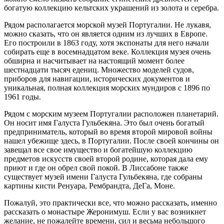
богатую коллекцию кельтских украшений из золота и серебра.
Рядом располагается морской музей Португалии. Не лукавя,
можно сказать, что он является одним из лучших в Европе.
Его построили в 1863 году, хотя экспонаты для него начали
собирать еще в восемнадцатом веке. Коллекция музея очень
обширна и насчитывает на настоящий момент более
шестнадцати тысяч едениц. Множество моделей судов,
приборов для навигации, исторических документов и
уникальная, полная коллекция морских мундиров с 1896 по
1961 годы.
Рядом с морским музеем Португалии расположен планетарий.
Он носит имя Галуста Гульбекяна. Это был очень богатый
предприниматель, который во время второй мировой войны
нашел убежище здесь, в Португалии. После своей кончины он
завещал все свое имущество и богатейшую коллекцию
предметов искусств своей второй родине, которая дала ему
приют и где он обрел свой покой. В Лиссабоне также
существует музей имени Галуста Гульбекяна, где собраны
картины кисти Ренуара, Рембрандта, ДеГа, Моне.
Пожалуй, это практически все, что можно рассказать, именно
рассказать о монастыре Жеронимуш. Если у вас возникнет
желание, не пожалейте времени, сил и весьма небольшого