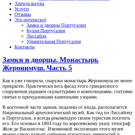
Аренда виллы
Услуги
Отзывы
Это интересно!
Замки и дворцы Португалии
Кухня Португалии
Лиссабон
Удивительная Португалия
Контакты
Замки и дворцы. Монастырь
Жеронимуш. Часть 5
Как я уже говорила, снаружи монастырь Жеронимуш не менее
прекрасен. Практически весь фасад этого грандиозного
сооружения украшен скульптурами и композициями, статуями
святых и причудливыми каменными узорами.
В восточной части здания, недалеко от входа, располагается
Национальный археологический музей. Как гид по Лиссабону
и Португалии, я всегда рекомендую своим туристам посетить
его. Его основал в 1893 году по королевскому указу этнограф
Жозе де Васконселас. Изюминкой экспозиции этого музея
можно смело назвать собрание египетских древностей и